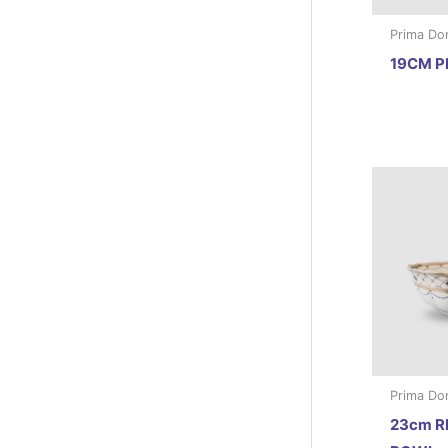
Prima Do
19CM P
Prima Do
23cm R