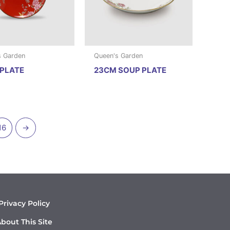
s Garden
Queen's Garden
PLATE
23CM SOUP PLATE
16
→
Privacy Policy
bout This Site