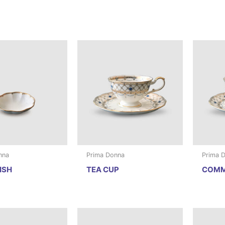
nna
Prima Donna
Prima 
ISH
TEA CUP
COMM