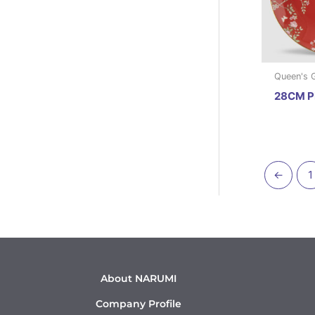
Queen's 
28CM P
←
1
About NARUMI
Company Profile