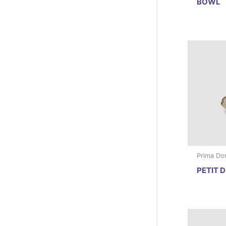
BOWL
Prima Do
PETIT D