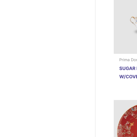
Prima Do
SUGAR
W/COV