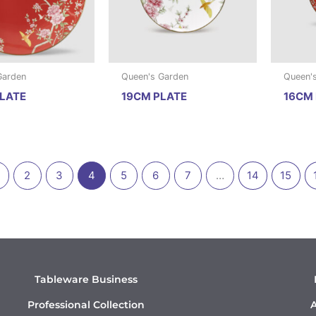
Garden
Queen's Garden
Queen'
LATE
19CM PLATE
16CM 
2
3
4
5
6
7
…
14
15
Tableware Business
Professional Collection
A