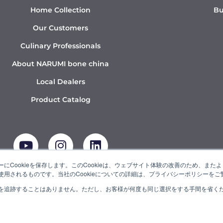
Home Collection
Bu
Our Customers
Culinary Professionals
About NARUMI bone china
Local Dealers
Product Catalog
Y
I
L
o
n
i
u
s
n
t
t
k
にCookieを保存します。このCookieは、ウェブサイト体験の改善のため、ま
用されるものです。当社のCookieについての詳細は、プライバシーポリシーをご
u
a
e
b
g
d
を追跡することはありません。ただし、お客様が何度も同じ選択をする手間を省くため
UMI” is a member of the Ishizuka Glass Group.
e
r
i
a
n