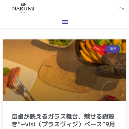
内
JA
容
を
ス
キ
ッ
プ
商品
食卓が映えるガラス舞台、魅せる鍋敷
き“+visi（プラスヴィジ）ベース”9月