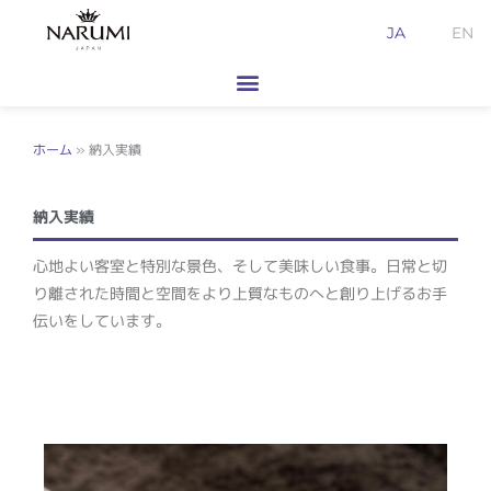
内
JA
EN
容
を
ス
キ
ッ
ホーム
»
納入実績
プ
納入実績
心地よい客室と特別な景色、そして美味しい食事。日常と切
り離された時間と空間をより上質なものへと創り上げるお手
伝いをしています。