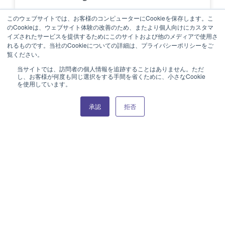
このウェブサイトでは、お客様のコンピューターにCookieを保存します。こ
のCookieは、ウェブサイト体験の改善のため、またより個人向けにカスタマ
イズされたサービスを提供するためにこのサイトおよび他のメディアで使用さ
れるものです。当社のCookieについての詳細は、プライバシーポリシーをご
覧ください。
当サイトでは、訪問者の個人情報を追跡することはありません。ただ
し、お客様が何度も同じ選択をする手間を省くために、小さなCookie
を使用しています。
会社概要
承認
拒否
経営理念
事業所一覧
NARUMIの歴史
受賞歴
サステナブルな取り組み
採用情報
食器事業