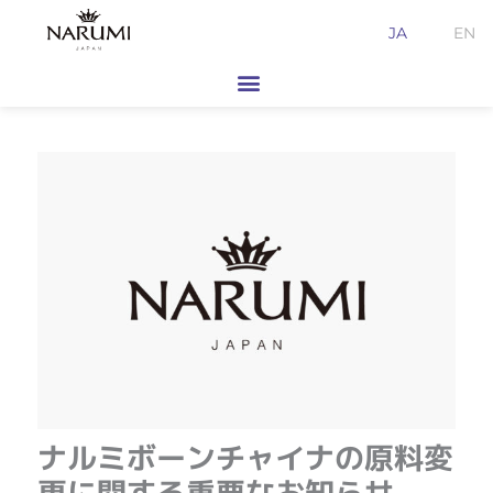
内
JA
EN
容
を
ス
キ
ッ
プ
ナルミボーンチャイナの原料変