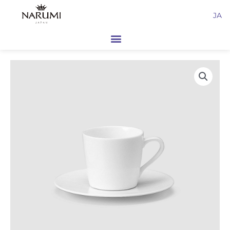
内
JA
容
を
ス
キ
ッ
プ