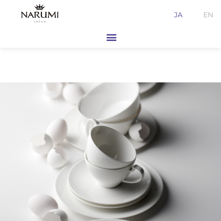
内
JA
EN
容
を
ス
キ
ッ
プ