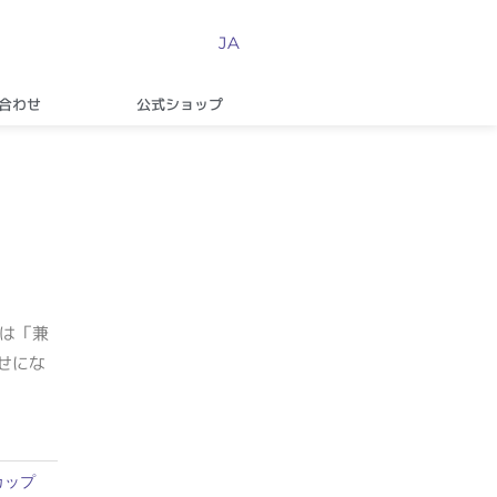
JA
合わせ
公式ショップ
ーは
「兼
わせにな
カップ