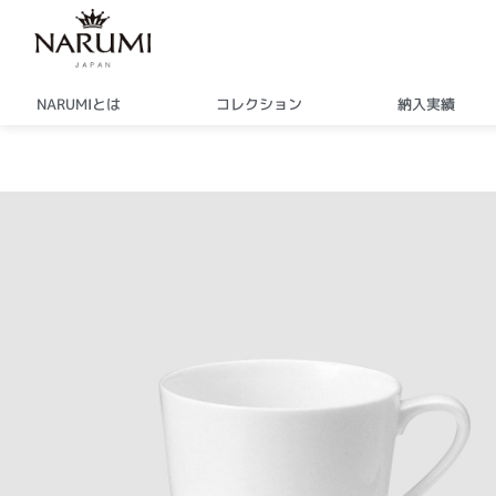
内
容
を
ス
NARUMIとは
コレクション
納入実績
キ
ッ
プ