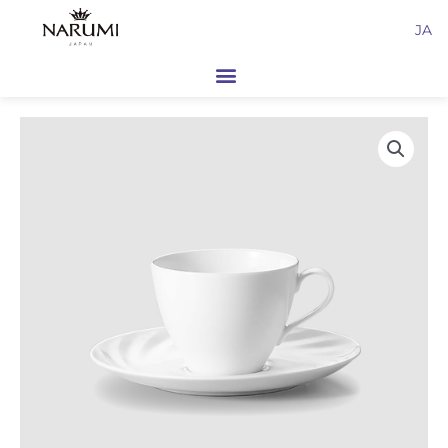
内
JA
容
を
ス
キ
ッ
プ