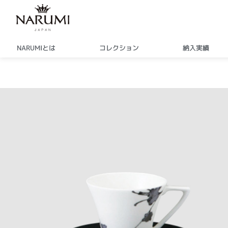
内
容
を
ス
NARUMIとは
コレクション
納入実績
キ
ッ
プ