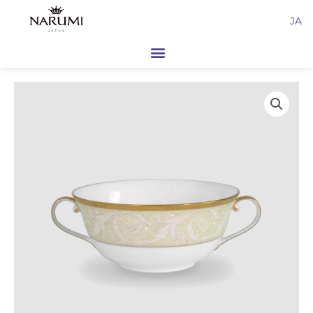
内
JA
容
を
ス
キ
ッ
プ