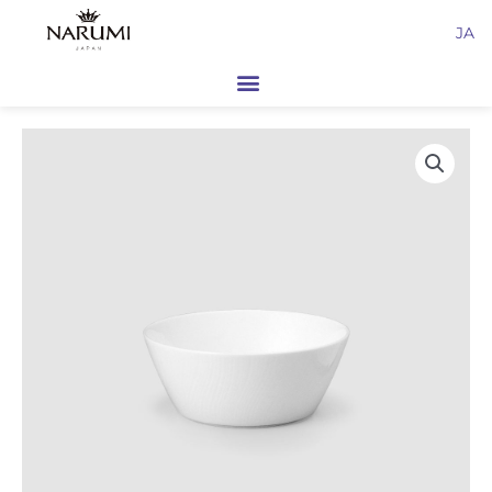
内
JA
容
を
ス
キ
ッ
プ