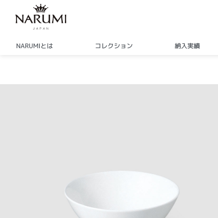
内
容
を
ス
NARUMIとは
コレクション
納入実績
キ
ッ
プ