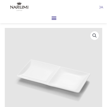
内
JA
容
を
ス
キ
ッ
プ