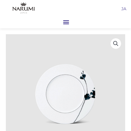
内
JA
容
を
ス
キ
ッ
プ