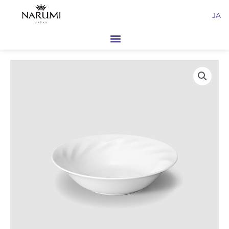
内
JA
容
を
ス
キ
ッ
プ