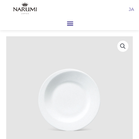
内
JA
容
を
ス
キ
ッ
プ