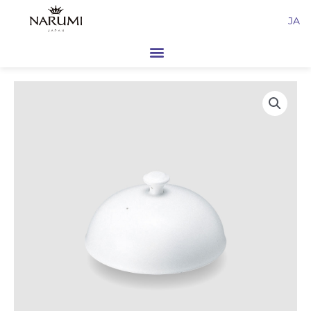
内
JA
容
を
ス
キ
ッ
プ