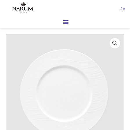
内
JA
容
を
ス
キ
ッ
プ