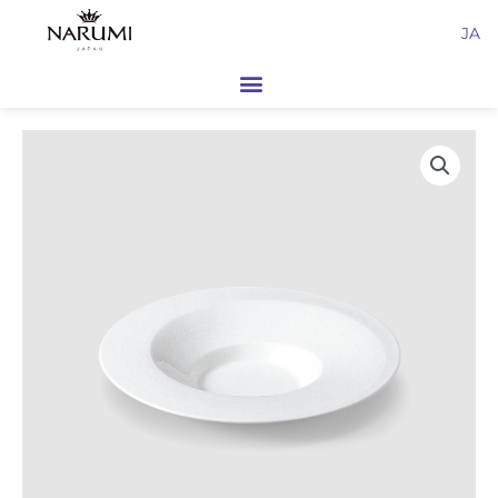
内
JA
容
を
ス
キ
ッ
プ