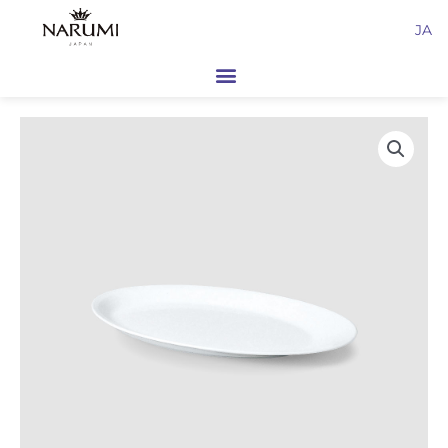
内
JA
容
を
ス
キ
ッ
プ