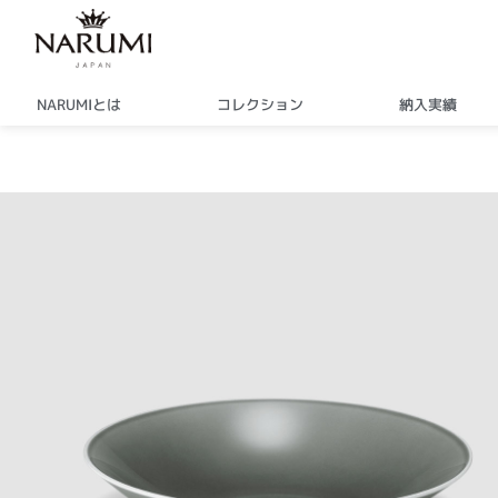
内
容
を
ス
NARUMIとは
コレクション
納入実績
キ
ッ
プ