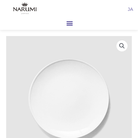
内
JA
容
を
ス
キ
ッ
プ