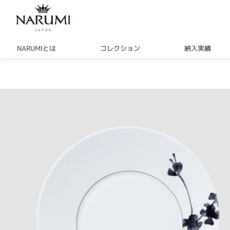
内
容
を
ス
NARUMIとは
コレクション
納入実績
キ
ッ
プ