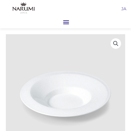
内
JA
容
を
ス
キ
ッ
プ