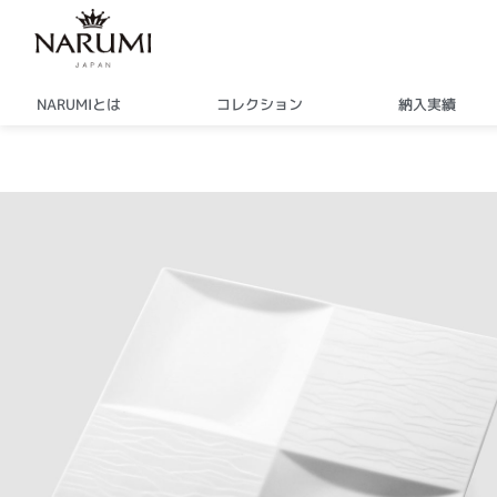
内
容
を
ス
NARUMIとは
コレクション
納入実績
キ
ッ
プ