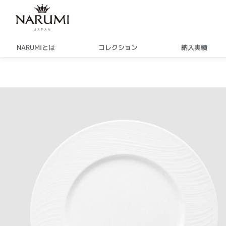
内
容
を
ス
NARUMIとは
コレクション
納入実績
キ
ッ
プ