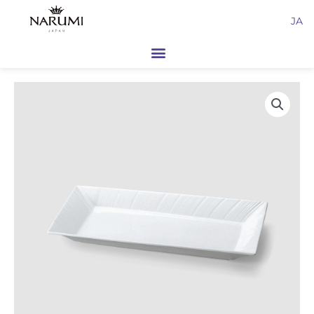
内
JA
容
を
ス
キ
ッ
プ