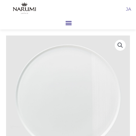
内
JA
容
を
ス
キ
ッ
プ