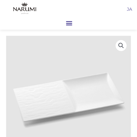
内
JA
容
を
ス
キ
ッ
プ