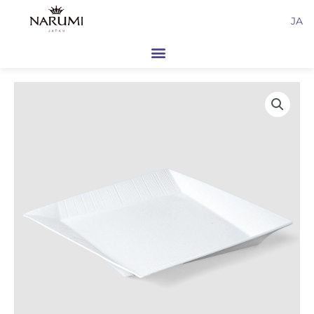
内
JA
容
を
ス
キ
ッ
プ