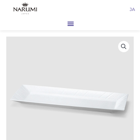
内
JA
容
を
ス
キ
ッ
プ