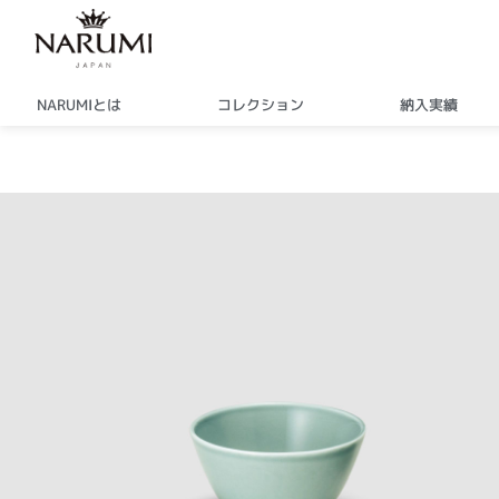
内
容
を
ス
NARUMIとは
コレクション
納入実績
キ
ッ
プ