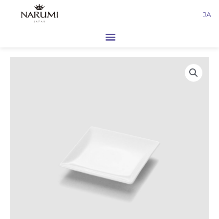
内
JA
容
を
ス
キ
ッ
プ