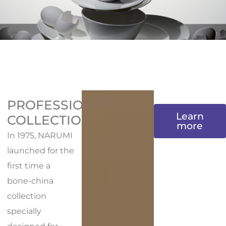
PROFESSIONAL
Learn
COLLECTION
more
In 1975, NARUMI
launched for the
first time a
bone-china
collection
specially
designed for