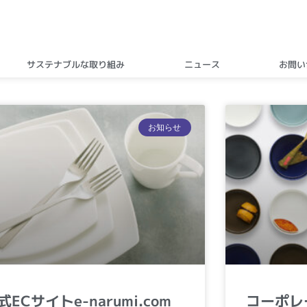
サステナブルな取り組み
ニュース
お問い
ペ
ペ
ペ
お知らせ
ー
ー
ー
ジ
ジ
ジ
式ECサイトe-narumi.com
コーポレ