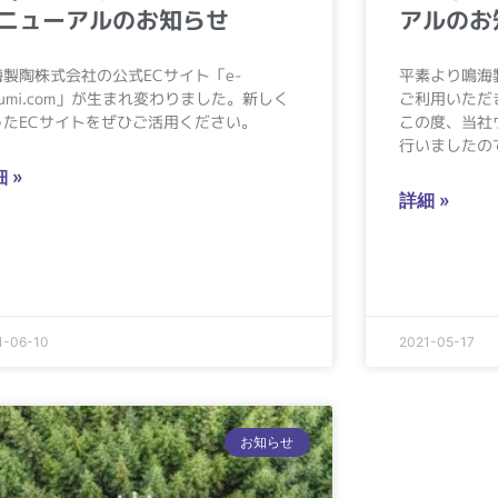
ニューアルのお知らせ
アルのお
海製陶株式会社の公式ECサイト「e-
平素より鳴海
rumi.com」が生まれ変わりました。新しく
ご利用いただ
ったECサイトをぜひご活用ください。
この度、当社
行いましたの
 »
詳細 »
1-06-10
2021-05-17
お知らせ