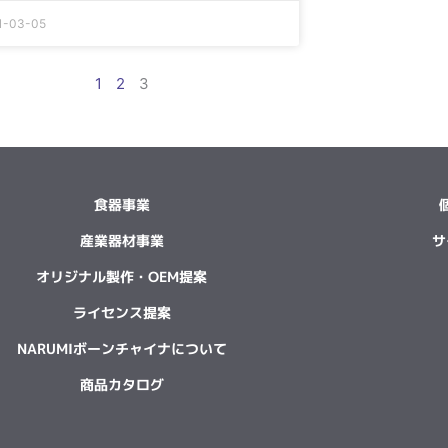
1-03-05
1
2
3
食器事業
産業器材事業
サ
オリジナル製作・OEM提案
ライセンス提案
NARUMIボーンチャイナについて
商品カタログ