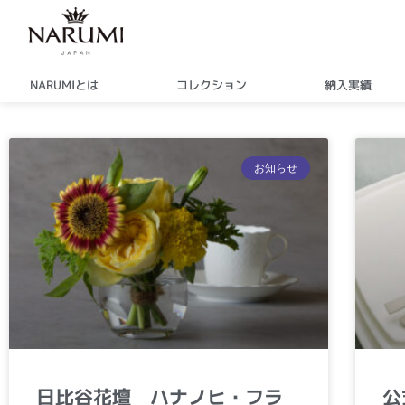
内
容
を
ス
NARUMIとは
コレクション
納入実績
キ
ッ
プ
お知らせ
日比谷花壇 ハナノヒ・フラ
公