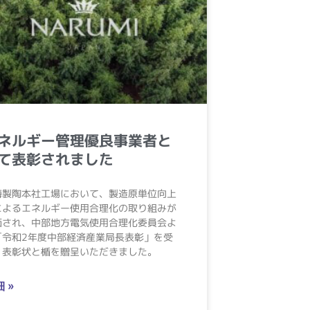
ネルギー管理優良事業者と
て表彰されました
海製陶本社工場において、製造原単位向上
によるエネルギー使用合理化の取り組みが
価され、中部地方電気使用合理化委員会よ
「令和2年度中部経済産業局長表彰」を受
、表彰状と楯を贈呈いただきました。
 »