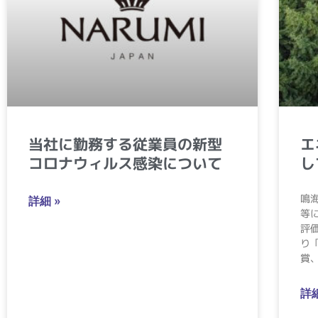
当社に勤務する従業員の新型
エ
コロナウィルス感染について
し
鳴
詳細 »
等
評
り
賞
詳細