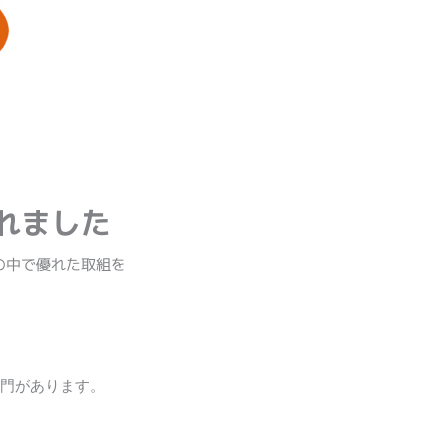
れました
の中で優れた取組を
部門があります。