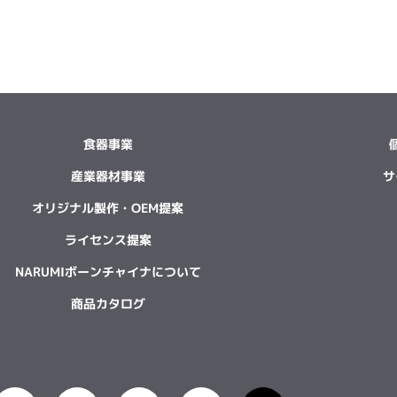
食器事業
産業器材事業
サ
オリジナル製作・OEM提案
ライセンス提案
NARUMIボーンチャイナについて
商品カタログ
L
X
Y
I
I