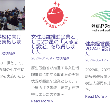
学校に向け
女性活躍推進企業と
を実施しま
して2つ星の「えるぼ
健康経営優
し認定」を取得しま
2024に
した
た
/
取り組み
2024-01-09
/
取り組み
2024-03-12
/
の一環として、
厚生労働省が推進する⼥性活
社近隣の小学生に
2022年、20
躍推進に関する取組みの実施
学を実施いたし
康経営優良法人
状況が優良な企業として、2
模法人部門)に
つ星の「えるぼし認定」を取
た。
得しましたのでお…
Read More »
Read More »