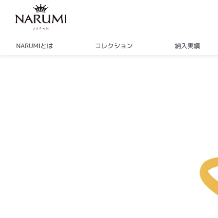
内
容
を
ス
NARUMIとは
コレクション
納入実績
キ
ッ
プ