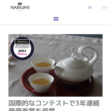
内
JA
EN
容
を
ス
キ
ッ
プ
国際的なコンテストで3年連続