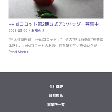
+visiココット第2期公式アンバサダー募集中
2023-03-02
/
お知らせ
”見える調理鍋「+visiココット」”。その”見える感動”を共に
体感し、+visiココットのある生活を魅力的に発信いただ…
Read More »
会社概要
経営理念
事業所一覧