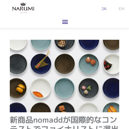
内
JA
EN
容
を
ス
キ
ッ
プ
新商品nomaddが国際的なコン