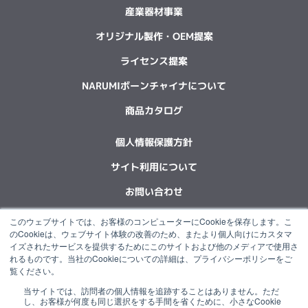
産業器材事業
オリジナル製作・OEM提案
ライセンス提案
NARUMIボーンチャイナについて
商品カタログ
個人情報保護方針
サイト利用について
お問い合わせ
このウェブサイトでは、お客様のコンピューターにCookieを保存します。こ
F
L
X
Y
I
I
のCookieは、ウェブサイト体験の改善のため、またより個人向けにカスタマ
a
i
-
o
n
n
イズされたサービスを提供するためにこのサイトおよび他のメディアで使用さ
c
n
t
u
s
s
れるものです。当社のCookieについての詳細は、プライバシーポリシーをご
e
k
w
t
t
t
覧ください。
b
e
i
u
a
a
当サイトでは、訪問者の個人情報を追跡することはありません。ただ
o
d
t
b
g
g
“NARUMI”は石塚硝子グループの一員です。
し、お客様が何度も同じ選択をする手間を省くために、小さなCookie
o
i
t
e
r
r