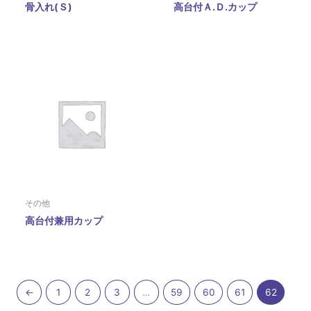
骨入れ(Ｓ)
高台付Ａ.Ｄ.カップ
その他
高台付兼用カップ
←
1
2
3
…
59
60
61
62