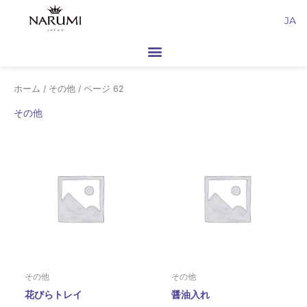
内
JA
容
を
ス
キ
ホーム
/
その他
/ ページ 62
ッ
プ
その他
その他
その他
花びらトレイ
醤油入れ