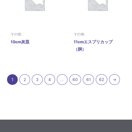
その他
その他
10cm灰皿
11cmエスプリカップ
（胴）
1
2
3
4
…
60
61
62
→