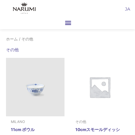
内
JA
容
を
ス
キ
ホーム
/ その他
ッ
プ
その他
MILANO
その他
11cm ボウル
10cmスモールディッシ