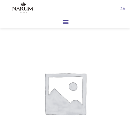
内
JA
容
を
ス
キ
ッ
プ