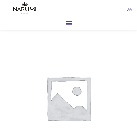
内
JA
容
を
ス
キ
ッ
プ