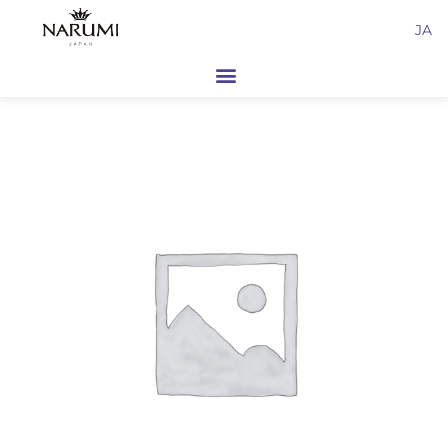
内
JA
容
を
ス
キ
ッ
プ