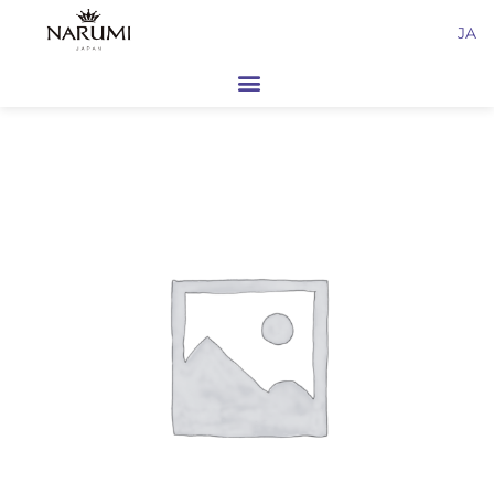
内
JA
容
を
ス
キ
ッ
プ