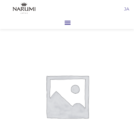
内
JA
容
を
ス
キ
ッ
プ