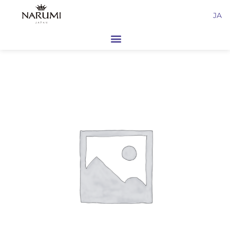
内
JA
容
を
ス
キ
ッ
プ