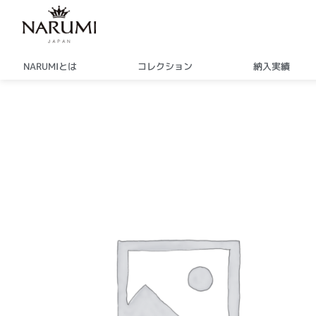
内
容
を
ス
NARUMIとは
コレクション
納入実績
キ
ッ
プ