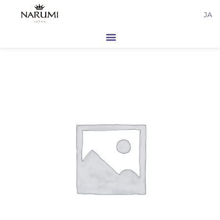
内
JA
容
を
ス
キ
ッ
プ