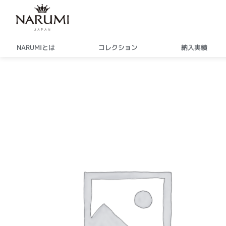
内
容
を
ス
NARUMIとは
コレクション
納入実績
キ
ッ
プ