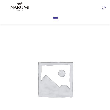
内
JA
容
を
ス
キ
ッ
プ